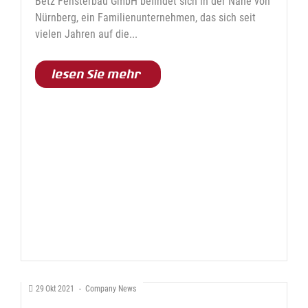
Betz Fensterbau GmbH befindet sich in der Nähe von
Nürnberg, ein Familienunternehmen, das sich seit
vielen Jahren auf die...
lesen Sie mehr
29
Okt
2021
-
Company News