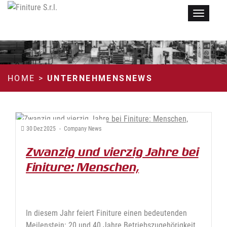
Menu
HOME
>
UNTERNEHMENSNEWS
30
Dez
2025
-
Company News
Zwanzig und vierzig Jahre bei
Finiture: Menschen,
Kompetenzen, Kontinuität
In diesem Jahr feiert Finiture einen bedeutenden
Meilenstein: 20 und 40 Jahre Betriebszugehörigkeit