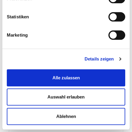
Statistiken
21
Feb
2023
-
Company News
Marketing
Herzlich wilkommen Lucas!
Details zeigen
Finiture hat das Jahr mit einer Erneuerungsidee
Alle zulassen
begonnen: Wir haben unser Vertriebsteam erweitert
und einen weiteren...
Auswahl erlauben
lesen Sie mehr
Ablehnen