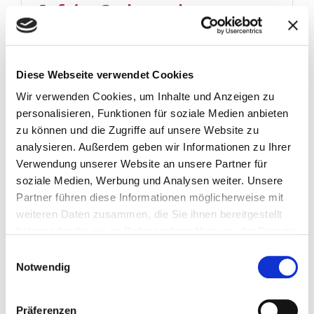
Auf der Suche nach
harmonischem, nachhaltigem
und menschenorientiertem
Wenn Qualität nicht nur Einkommen,
sondern ein besserer Lebensstil ist
Wohnen
Diese Webseite verwendet Cookies
CETIH (Compagnie des Equipements Techniques et
Wir verwenden Cookies, um Inhalte und Anzeigen zu
Industriels pour l'Habitat) ist ein unabhängiges
personalisieren, Funktionen für soziale Medien anbieten
französisches...
zu können und die Zugriffe auf unsere Website zu
analysieren. Außerdem geben wir Informationen zu Ihrer
Verwendung unserer Website an unsere Partner für
lesen Sie mehr
soziale Medien, Werbung und Analysen weiter. Unsere
Partner führen diese Informationen möglicherweise mit
weiteren Daten zusammen, die Sie ihnen bereitgestellt
haben oder die sie im Rahmen Ihrer Nutzung der Dienste
gesammelt haben.
Einwilligungsauswahl
Notwendig
Präferenzen