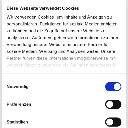
Die Bedeutung der Internationalisierung
Diese Webseite verwendet Cookies
Diese Auszeichnung erfolgt im Rahmen des "Osservatorio
Wir verwenden Cookies, um Inhalte und Anzeigen zu
Export 2024", eines jährlichen Forschungsprojekts, das die
personalisieren, Funktionen für soziale Medien anbieten
wichtigsten Phänomene der Internationalisierung von
zu können und die Zugriffe auf unsere Website zu
Produktionsunternehmen untersucht. Die diesjährige
analysieren. Außerdem geben wir Informationen zu Ihrer
Ausgabe konzentriert sich auf die zunehmende Vernetzung
Verwendung unserer Website an unsere Partner für
von Export, Digitalisierung und Nachhaltigkeit, drei
soziale Medien, Werbung und Analysen weiter. Unsere
grundlegende Säulen zur Bewältigung der neuen
Partner führen diese Informationen möglicherweise mit
Herausforderungen des internationalen Handels.
weiteren Daten zusammen, die Sie ihnen bereitgestellt
haben oder die sie im Rahmen Ihrer Nutzung der Dienste
Ein bedeutender Erfolg für Finiture Srl
gesammelt haben.
Einwilligungsauswahl
Die Nominierung als Finalist dieses Preises bestätigt den
Notwendig
Wert der Internationalisierungsstrategie von Finiture Srl.
Dank gezielter Investitionen, spezialisierter Kompetenzen
und einer soliden strategischen Vision konnte das
Präferenzen
Unternehmen seine bereits starke Präsenz im Ausland
weiter ausbauen.
Statistiken
Die Preisverleihung