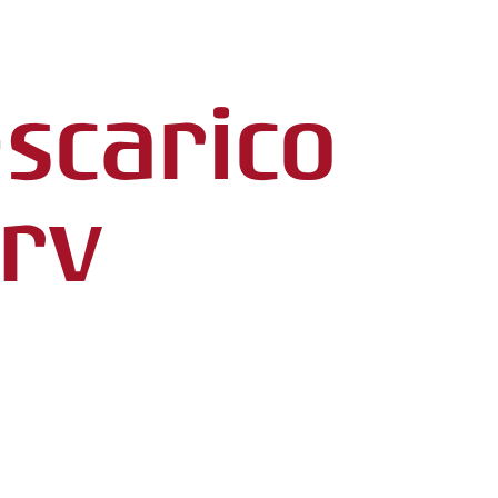
-scarico
crv