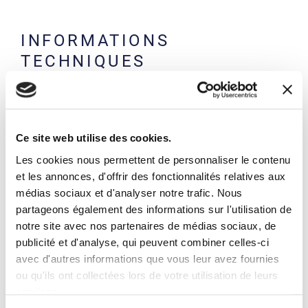
INFORMATIONS
TECHNIQUES
Structure en charpente métallique peinte en RAL 7042 et
RAL 3000
Base à fixer au sol
Châssis composé de doubles voies pour le contrôle
Ce site web utilise des cookies.
directionnel du chariot
Les cookies nous permettent de personnaliser le contenu
Convoyeur à rouleaux télescopique à mouvement
et les annonces, d'offrir des fonctionnalités relatives aux
vertical pour soulever les éléments
médias sociaux et d'analyser notre trafic. Nous
Rouleaux en acier
partageons également des informations sur l'utilisation de
notre site avec nos partenaires de médias sociaux, de
Pédalier avec commandes de entraînement pour le
mouvement vertical du convoyeur à rouleaux
publicité et d'analyse, qui peuvent combiner celles-ci
avec d'autres informations que vous leur avez fournies
Capteur mécanique pour contrôler la position adaptée au
levage
ou qu'ils ont collectées lors de votre utilisation de leurs
services.