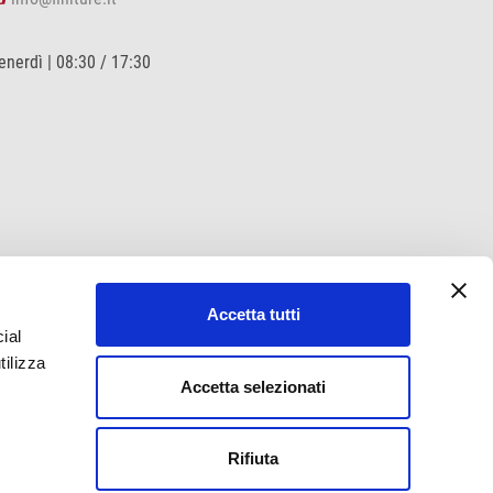
enerdì | 08:30 / 17:30
Accetta tutti
ial
tilizza
Accetta selezionati
Rifiuta
ocial
follow us at
YouTube
and
Linkedin