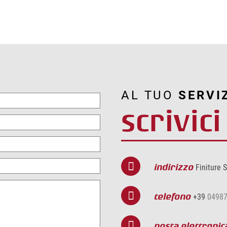
AL TUO
SERVI
scrivici
indirizzo
Finiture S
telefono
+39
0498
posta elettronic