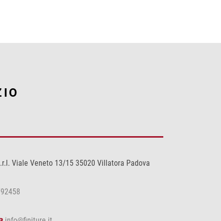
ZIO
.r.l. Viale Veneto 13/15 35020 Villatora Padova
792458
a
info@finiture.it