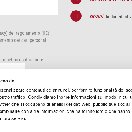
orari
dal lunedì al v
vacy)
del
regolamento (UE)
ento dei dati personali.
rato nel box sottostante.
 cookie
Invia richiesta
rsonalizzare contenuti ed annunci, per fornire funzionalità dei soc
ostro traffico. Condividiamo inoltre informazioni sul modo in cui u
partner che si occupano di analisi dei dati web, pubblicità e social
combinarle con altre informazioni che ha fornito loro o che hanno
 loro servizi.
Posta elettronica
info@finiture.it
S
ra di Saonara (PD)