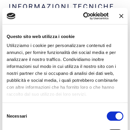
INFORMAZIONI TECNICHE
Carrello dedicato allo stoccaggio e al trasporto delle
ante vuote
Struttura metallica verniciata RAL 7042
Base inclinata di 7°
Questo sito web utilizza i cookie
N. 12 scomparti di c.ca 110 mm divisi da tubolari rivestiti
Utilizziamo i cookie per personalizzare contenuti ed
con tubo poliuretanico
annunci, per fornire funzionalità dei social media e per
N. 2 rastrelliere con tubi divisori lunghi 70 cm
analizzare il nostro traffico. Condividiamo inoltre
N. 4 ruote girevoli di cui 2 con freno
informazioni sul modo in cui utilizza il nostro sito con i
Pannello alla base in MDF
nostri partner che si occupano di analisi dei dati web,
pubblicità e social media, i quali potrebbero combinarle
DIMENSIONI
con altre informazioni che ha fornito loro o che hanno
raccolto dal suo utilizzo dei loro servizi.
Larghezza: 1500 mm
Profondità: 800 mm
Selezione
Altezza: 1750 mm
Necessari
del
Base carrello: 1500 x 700 mm
consenso
Altezza spalle: 1500 mm