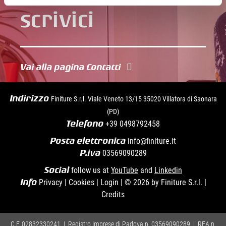
Vai alla pagina Contatti
Indirizzo
Finiture S.r.l. Viale Veneto 13/15 35020 Villatora di Saonara
(PD)
Telefono
+39
0498792458
Posta elettronica
info@finiture.it
P.iva
03569090289
Social
follow us at
YouTube
and
Linkedin
Info
Privacy
|
Cookies
|
Login
|
© 2026 by Finiture S.r.l.
|
Credits
C.F. 02832330241 | Registro Imprese di Padova n. 03569090289 | REA n.