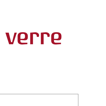
E
 verre