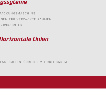
ngssyteme
RPACKUNGSMASCHINE
AGEN FÜR VERPACKTE RAHMEN
UNGSROBOTER
orizontale Linien
RLAUFROLLENFÖRDERER MIT DREHBAREM