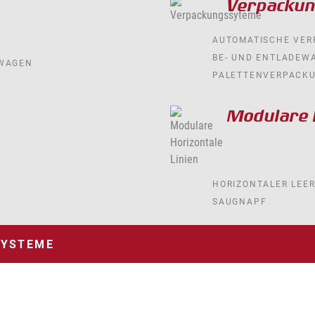
Verpacku
AUTOMATISCHE VE
BE- UND ENTLADEW
-WAGEN
PALETTENVERPACK
Modulare H
HORIZONTALER LEE
SAUGNAPF
SYSTEME