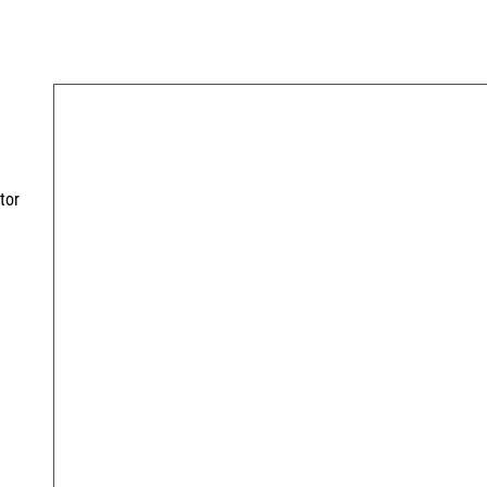
r
tor