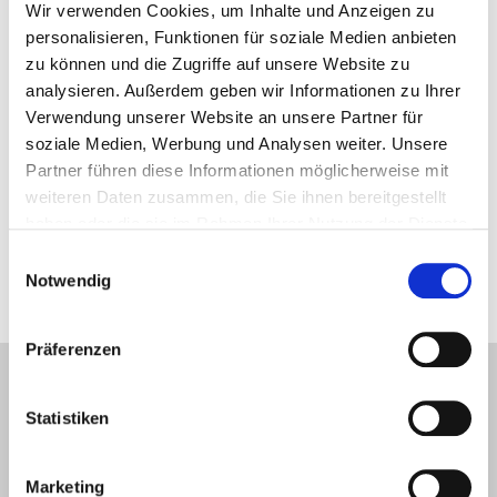
INFORMATIONEN
Wir verwenden Cookies, um Inhalte und Anzeigen zu
personalisieren, Funktionen für soziale Medien anbieten
Kundenspezifisches Design
zu können und die Zugriffe auf unsere Website zu
analysieren. Außerdem geben wir Informationen zu Ihrer
ABMESSUNGEN
Verwendung unserer Website an unsere Partner für
soziale Medien, Werbung und Analysen weiter. Unsere
Kundenspezifisches Design
Partner führen diese Informationen möglicherweise mit
weiteren Daten zusammen, die Sie ihnen bereitgestellt
haben oder die sie im Rahmen Ihrer Nutzung der Dienste
gesammelt haben.
Einwilligungsauswahl
Das Bild wird zu Illustrationszwecken eingefügt
Notwendig
Präferenzen
Statistiken
Marketing