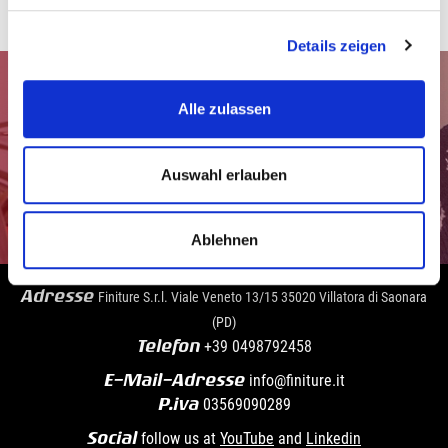
Details zeigen
Alle zulassen
Auswahl erlauben
Gehen Sie auf die Seite Kontakte
Ablehnen
Adresse
Finiture S.r.l. Viale Veneto 13/15 35020 Villatora di Saonara
(PD)
Telefon
+39
0498792458
E-Mail-Adresse
info@finiture.it
P.iva
03569090289
Social
follow us at
YouTube
and
Linkedin