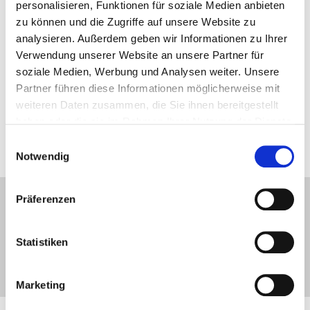
personalisieren, Funktionen für soziale Medien anbieten
TECHNISCHE
zu können und die Zugriffe auf unsere Website zu
INFORMATIONEN
analysieren. Außerdem geben wir Informationen zu Ihrer
Verwendung unserer Website an unsere Partner für
Kundenspezifisches Design
soziale Medien, Werbung und Analysen weiter. Unsere
Partner führen diese Informationen möglicherweise mit
weiteren Daten zusammen, die Sie ihnen bereitgestellt
haben oder die sie im Rahmen Ihrer Nutzung der Dienste
Das Bild wird zu Illustrationszwecken eingefügt
gesammelt haben.
Einwilligungsauswahl
Notwendig
Präferenzen
Statistiken
Marketing