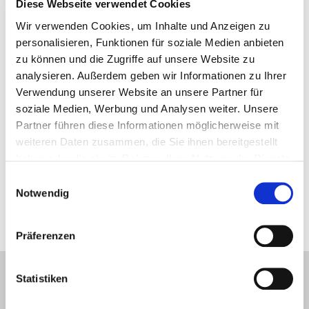
Diese Webseite verwendet Cookies
INFORMATIONEN
Wir verwenden Cookies, um Inhalte und Anzeigen zu
Dynamisches Imprägniersystem für bewegliche Teile
personalisieren, Funktionen für soziale Medien anbieten
Gleichmäßiges Sprühen durch EQ-Sprühsystem
zu können und die Zugriffe auf unsere Website zu
Pneumatische Pumpe
analysieren. Außerdem geben wir Informationen zu Ihrer
Hydraulikkreislauf, der eine vollständige Entleerung der
Verwendung unserer Website an unsere Partner für
Maschine gewährleistet
soziale Medien, Werbung und Analysen weiter. Unsere
Teflonbeschichtung zur Vereinfachung der Reinigung
Partner führen diese Informationen möglicherweise mit
Aufbau und Schotte zur Produktaustritt Vermeidung
weiteren Daten zusammen, die Sie ihnen bereitgestellt
haben oder die sie im Rahmen Ihrer Nutzung der Dienste
gesammelt haben.
Einwilligungsauswahl
Notwendig
Das Bild wird zu Illustrationszwecken eingefügt
Präferenzen
Statistiken