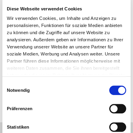
INFORMATIONEN
Diese Webseite verwendet Cookies
Dynamisches Imprägniersystem für Profile
Wir verwenden Cookies, um Inhalte und Anzeigen zu
Einheitliche Versorgung des Produktes
personalisieren, Funktionen für soziale Medien anbieten
Struktur aus Polypropylen
zu können und die Zugriffe auf unsere Website zu
Werkstückvorschub durch antihaftmotorisierte
analysieren. Außerdem geben wir Informationen zu Ihrer
Polypropylenrollen
Verwendung unserer Website an unsere Partner für
Elektronischer Wechselrichter zur Drehzahlregelung
soziale Medien, Werbung und Analysen weiter. Unsere
Pneumatische Doppelmembran-Umwälzpumpe
Partner führen diese Informationen möglicherweise mit
Minimaler Produktverbrauch dank dem mit
weiteren Daten zusammen, die Sie ihnen bereitgestellt
geschlossenem Kreislauf Betrieb
haben oder die sie im Rahmen Ihrer Nutzung der Dienste
gesammelt haben.
Einwilligungsauswahl
Notwendig
Das Bild wird zu Illustrationszwecken eingefügt
Präferenzen
Statistiken