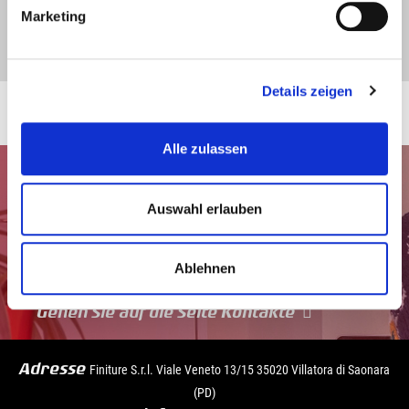
Marketing
Details zeigen
Alle zulassen
Auswahl erlauben
Ablehnen
Gehen Sie auf die Seite Kontakte
Adresse
Finiture S.r.l. Viale Veneto 13/15 35020 Villatora di Saonara
(PD)