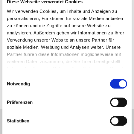
Diese Webseite verwendet Cookies
INFORMATIONEN
Wir verwenden Cookies, um Inhalte und Anzeigen zu
Motorisierte Rollenbahn mit variabler Geschwindigkeit
personalisieren, Funktionen für soziale Medien anbieten
durch elektronischen Wechselrichter
zu können und die Zugriffe auf unsere Website zu
Gruppe Infrarotstrahler aus dem Tunnel
analysieren. Außerdem geben wir Informationen zu Ihrer
Einzugsrollen-Selbstreinigungssystem
Verwendung unserer Website an unsere Partner für
Elektroheizung mit Thermostat
soziale Medien, Werbung und Analysen weiter. Unsere
Reduzierung des Energieverbrauchs dank der
Partner führen diese Informationen möglicherweise mit
vollständigen Luftumwälzung
weiteren Daten zusammen, die Sie ihnen bereitgestellt
haben oder die sie im Rahmen Ihrer Nutzung der Dienste
gesammelt haben.
Einwilligungsauswahl
Notwendig
Das Bild wird zu Illustrationszwecken eingefügt
Präferenzen
Statistiken