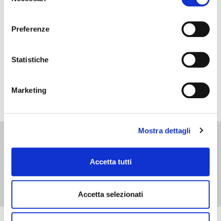
Azionamento della macchina limitato al passaggio del
del
pezzo grazie a sensori di rilevazione
consenso
Apertura laterale per facilitare l’accessibilità e la pulizia
Preferenze
interna
Statistiche
L'immagine è inserita a scopo illustrativo
Marketing
Mostra dettagli
Accetta tutti
Accetta selezionati