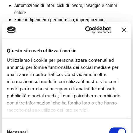
Automazione di interi cicli di lavoro, lavaggio e cambi
colore
Zone indipendenti per ingresso, impregnazione,
soffiatura e uscita
Lame d’aria per l’asportazione uniforme del prodotto in
eccesso
Turbina soffiante ad alta efficienza per il risparmio di
Questo sito web utilizza i cookie
aria compressa
Utilizziamo i cookie per personalizzare contenuti ed
Serbatoio di recupero dei prodotti e di filtraggio per il
annunci, per fornire funzionalità dei social media e per
riutilizzo
analizzare il nostro traffico. Condividiamo inoltre
Serbatoio di raccolta delle acque di lavaggio
informazioni sul modo in cui utilizza il nostro sito con i
Lavaggio automatico tramite sistema di erogazione
nostri partner che si occupano di analisi dei dati web,
d’acqua a ugelli
pubblicità e social media, i quali potrebbero combinarle
Avanzamento pezzi tramite rulli motorizzati antiaderenti
con altre informazioni che ha fornito loro o che hanno
ed estraibili per la pulizia del prodotto
raccolto dal suo utilizzo dei loro servizi.
Consumo minimo di prodotto grazie al funzionamento a
circuito chiuso
Asportazione del prodotto tramite turbine
Selezione
Necessari