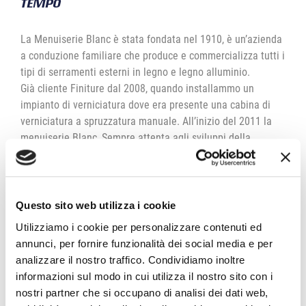
TEMPO
La Menuiserie Blanc è stata fondata nel 1910, è un’azienda
a conduzione familiare che produce e commercializza tutti i
tipi di serramenti esterni in legno e legno alluminio.
Già cliente Finiture dal 2008, quando installammo un
impianto di verniciatura dove era presente una cabina di
verniciatura a spruzzatura manuale. All’inizio del 2011 la
menuiserie Blanc, Sempre attenta agli sviluppi della
tecnologia ha installato un robot Finiture automatizzando il
processo di verniciatura. Negli ultimi anni la menuiserie
Blanc, grazie ad una importante innovazione tecnologica
che l’ha portata a rinnovare gli impianti produttivi, ha
Questo sito web utilizza i cookie
incrementato la produzione in modo significativo. La linea
Utilizziamo i cookie per personalizzare contenuti ed
di verniciatura seppure già automatizzata non era più
annunci, per fornire funzionalità dei social media e per
sufficiente a soddisfare le nuove esigenze produttive. Non
analizzare il nostro traffico. Condividiamo inoltre
interrompendo mai il rapporto di fiducia, la menuiserie
informazioni sul modo in cui utilizza il nostro sito con i
Blanc si è affidata nuovamente a Finiture alla fine del 2022
nostri partner che si occupano di analisi dei dati web,
per aggiornare l’impianto di verniciatura secondo le nuove