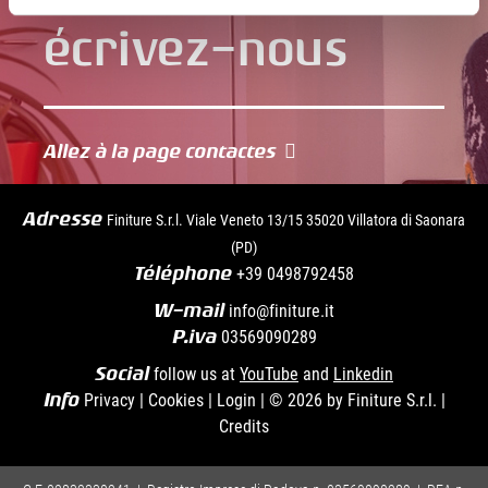
Allez à la page contactes
Adresse
Finiture S.r.l. Viale Veneto 13/15 35020 Villatora di Saonara
(PD)
Téléphone
+39
0498792458
W-mail
info@finiture.it
P.iva
03569090289
Social
follow us at
YouTube
and
Linkedin
Info
Privacy
|
Cookies
|
Login
|
© 2026 by Finiture S.r.l.
|
Credits