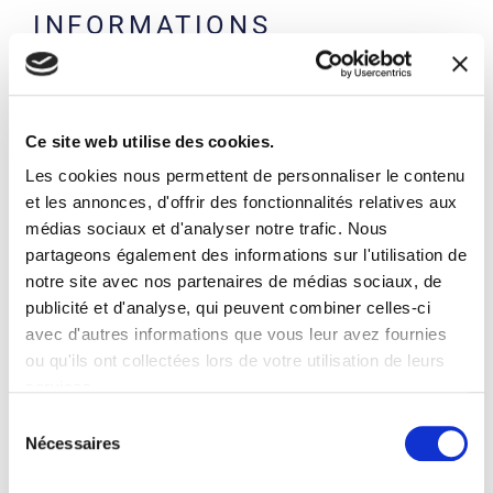
INFORMATIONS
TECHNIQUES
Chariot dédié au stockage et au transport de ouvrants
Structure métallique peinte RAL 7042
Ce site web utilise des cookies.
Base inclinée à 7°
12 compartiments d’environ 110 mm divisés par des
Les cookies nous permettent de personnaliser le contenu
tubes recouverts d’un tube en polyuréthane
et les annonces, d'offrir des fonctionnalités relatives aux
2 grilles avec tubes de séparation de 70 cm de long
médias sociaux et d'analyser notre trafic. Nous
4 roues pivotantes, dont 2 avec frein
partageons également des informations sur l'utilisation de
Panneau de base en MDF
notre site avec nos partenaires de médias sociaux, de
publicité et d'analyse, qui peuvent combiner celles-ci
DIMENSIONS
avec d'autres informations que vous leur avez fournies
ou qu'ils ont collectées lors de votre utilisation de leurs
Largeur: 1500 mm
services.
Profondeur: 800 mm
Sélection
Hauteur: 1750 mm
Nécessaires
du
Base du chariot: 1500 x 700 mm
consentement
Hauteur épaulement: 1500 mm